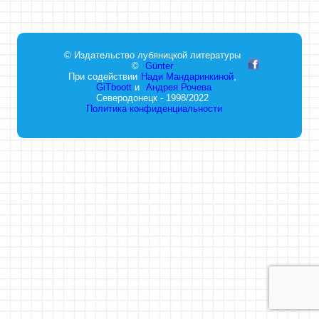
© Издательство лубяницкой литературы
©
Günter
При содействии
Нади Мандаринкиной
,
GiTboott
и
Андрея Рочева
Северодонецк - 1998/2022
Политика конфиденциальности